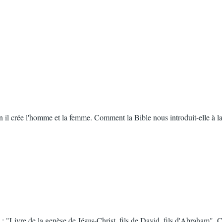
n il crée l'homme et la femme. Comment la Bible nous introduit-elle à la
"Livre de la genèse de Jésus-Christ, fils de David, fils d'Abraham". Cet