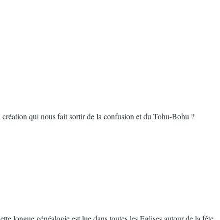
 création qui nous fait sortir de la confusion et du Tohu-Bohu ?
te longue généalogie est lue dans toutes les Eglises autour de la fête