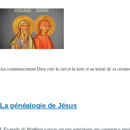
Vignette
Au commencement Dieu crée le ciel et la terre et au terme de sa créatio
La généalogie de Jésus
L'Évangile de Matthieu s'ouvre sur une généalogie qui commence ainsi : 